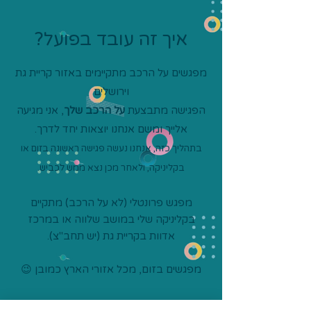
איך זה עובד בפועל?
מפגשים על הרכב מתקיימים באזור קריית גת
וירושלים
הפגישה מתבצעת
על הרכב שלך
, אני מגיעה
אלייך ומשם אנחנו יוצאות יחד לדרך.
בתהליך כזה, אנחנו נעשה פגישה ראשונה בזום או
בקליניקה, ולאחר מכן נצא ממש לכביש.
מפגש פרונטלי (לא על הרכב) מתקיים
בקליניקה שלי במושב שלווה או במרכז
אדוות בקריית גת (יש תחב"צ).
מפגשים בזום, מכל אזורי הארץ כמובן 😉
לתיאום פגישת היכרות- דברו איתי