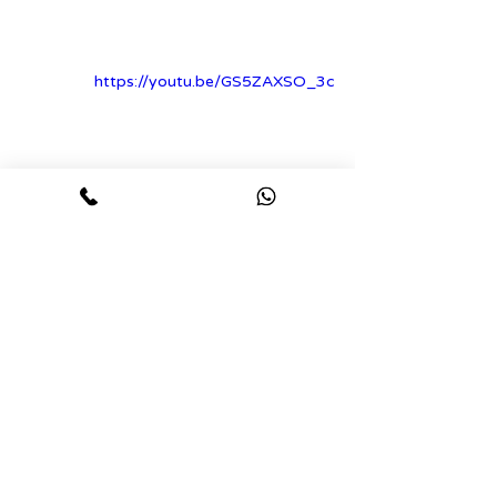
https://youtu.be/GS5ZAXSO_3c
סרטונים
תגובות